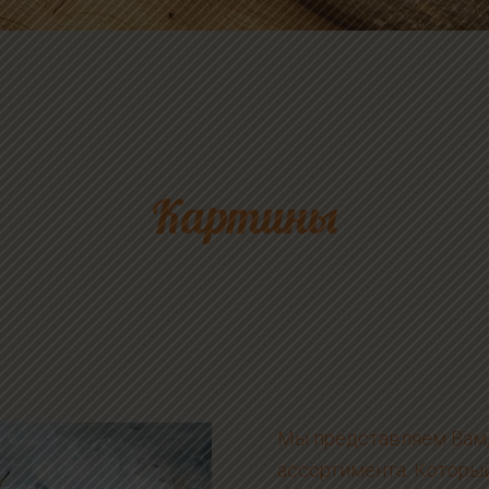
Картины
Мы представляем Вам,
ассортимента. Который