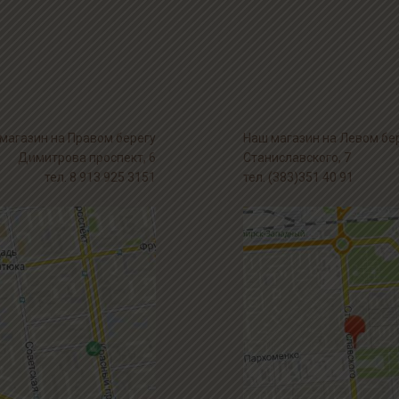
магазин на Правом берегу
Наш магазин на Левом бе
Димитрова проспект, 6
Станиславского, 7
тел. 8 913 925 3151
тел. (383)351 40 91