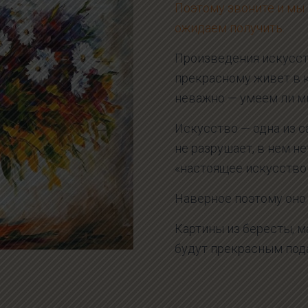
Поэтому звоните и мы п
ожидаем получить.
Произведения искусства
прекрасному живет в к
неважно — умеем ли м
Искусство — одна из 
не разрушает, в нем не
«настоящее искусство 
Наверное поэтому оно 
Картины из бересты, м
будут прекрасным под