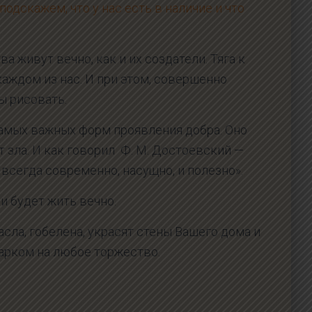
одскажем, что у нас есть в наличие и что
 живут вечно, как и их создатели. Тяга к
аждом из нас. И при этом, совершенно
ы рисовать.
самых важных форм проявления добра. Оно
т зла. И как говорил Ф. М. Достоевский —
всегда современно, насущно, и полезно».
и будет жить вечно.
асла, гобелена, украсят стены Вашего дома и
арком на любое торжество.